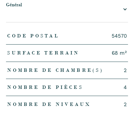
général
TRAD_ZEPHYR_Caracteristique
TRAD_ZEPHYR_Valeurs
CODE POSTAL
54570
SURFACE TERRAIN
68 m²
NOMBRE DE CHAMBRE(S)
2
NOMBRE DE PIÈCES
4
NOMBRE DE NIVEAUX
2