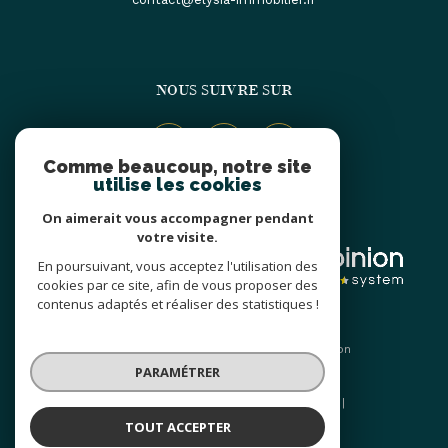
NOUS SUIVRE SUR
Comme beaucoup, notre site
utilise les cookies
On aimerait vous accompagner pendant
ADHÉRENTS
votre visite.
En poursuivant, vous acceptez l'utilisation des
cookies par ce site, afin de vous proposer des
contenus adaptés et réaliser des statistiques !
© 2026 | Tous droits réservés | Traduction
powered by Google |
PARAMÉTRER
Nos honoraires
Plan du site
Mentions légales
Admin
Nos liens
Politique RGPD
Cookies
TOUT ACCEPTER