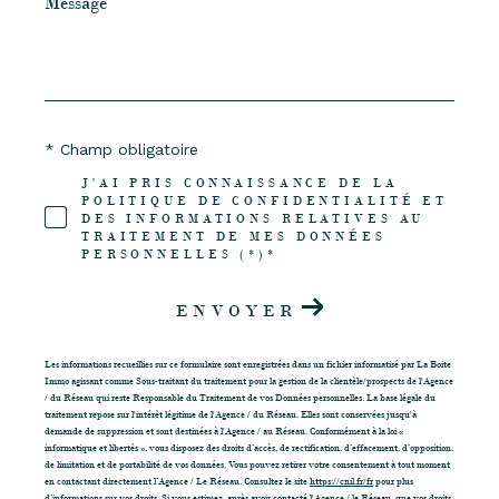
*
* Champ obligatoire
J'AI PRIS CONNAISSANCE DE LA
POLITIQUE DE CONFIDENTIALITÉ ET
DES INFORMATIONS RELATIVES AU
TRAITEMENT DE MES DONNÉES
PERSONNELLES (*)*
ENVOYER
Les informations recueillies sur ce formulaire sont enregistrées dans un fichier informatisé par La Boite
Immo agissant comme Sous-traitant du traitement pour la gestion de la clientèle/prospects de l'Agence
/ du Réseau qui reste Responsable du Traitement de vos Données personnelles. La base légale du
traitement repose sur l'intérêt légitime de l'Agence / du Réseau. Elles sont conservées jusqu'à
demande de suppression et sont destinées à l'Agence / au Réseau. Conformément à la loi «
informatique et libertés », vous disposez des droits d’accès, de rectification, d’effacement, d’opposition,
de limitation et de portabilité de vos données. Vous pouvez retirer votre consentement à tout moment
en contactant directement l’Agence / Le Réseau. Consultez le site
https://cnil.fr/fr
pour plus
d’informations sur vos droits. Si vous estimez, après avoir contacté l'Agence / le Réseau, que vos droits