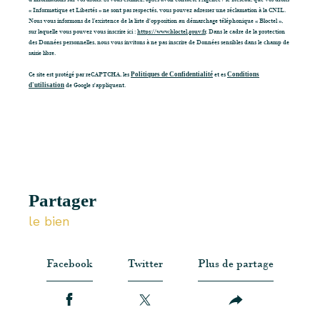
« Informatique et Libertés » ne sont pas respectés, vous pouvez adresser une réclamation à la CNIL.
Nous vous informons de l’existence de la liste d'opposition au démarchage téléphonique « Bloctel »,
sur laquelle vous pouvez vous inscrire ici :
https://www.bloctel.gouv.fr
. Dans le cadre de la protection
des Données personnelles, nous vous invitons à ne pas inscrire de Données sensibles dans le champ de
saisie libre.
Ce site est protégé par reCAPTCHA, les
Politiques de Confidentialité
et es
Conditions
d'utilisation
de Google s'appliquent.
partager
le bien
Facebook
Twitter
Plus de partage