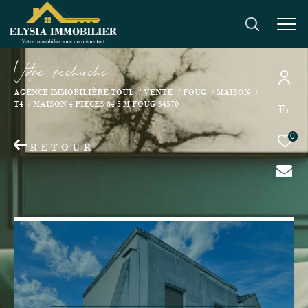
V
o
r
e
r
e
c
e
c
e
AGENCE IMMOBILIÈRE TOUL
VENTE
FOUG
MAISON
T4
MAISON 4 PIECES 84 5 M FOUG 54570
Fr
0
RETOUR