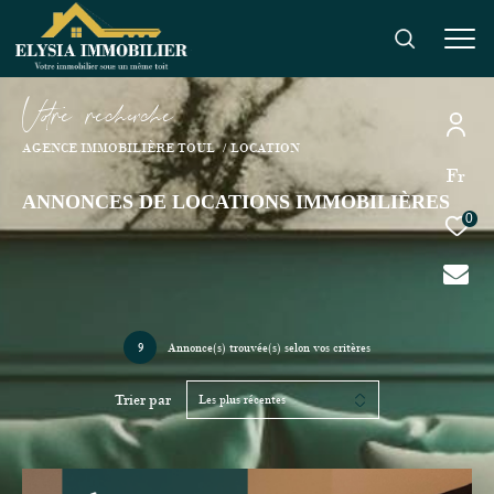
V
o
r
e
r
e
c
e
c
e
AGENCE IMMOBILIÈRE TOUL
LOCATION
Fr
ANNONCES DE LOCATIONS IMMOBILIÈRES
0
9
Annonce(s) trouvée(s) selon vos critères
Trier par
Les plus récentes