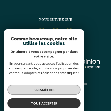
NOUS SUIVRE SUR
Comme beaucoup, notre site
utilise les cookies
On aimerait vous accompagner pendant
ADHÉRENTS
votre visite.
En poursuivant, vous acceptez l'utilisation des
cookies par ce site, afin de vous proposer des
contenus adaptés et réaliser des statistiques !
© 2026 | Tous droits réservés | Traduction
powered by Google |
PARAMÉTRER
Nos honoraires
Plan du site
Mentions légales
Admin
Nos liens
Politique RGPD
Cookies
TOUT ACCEPTER