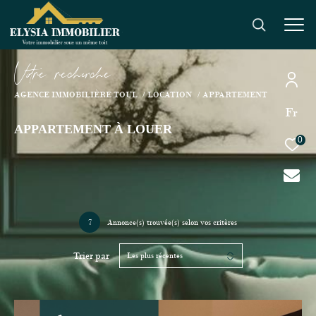
V
o
r
e
r
e
c
e
c
e
AGENCE IMMOBILIÈRE TOUL
LOCATION
APPARTEMENT
Fr
APPARTEMENT À LOUER
0
7
Annonce(s) trouvée(s) selon vos critères
Trier par
Les plus récentes