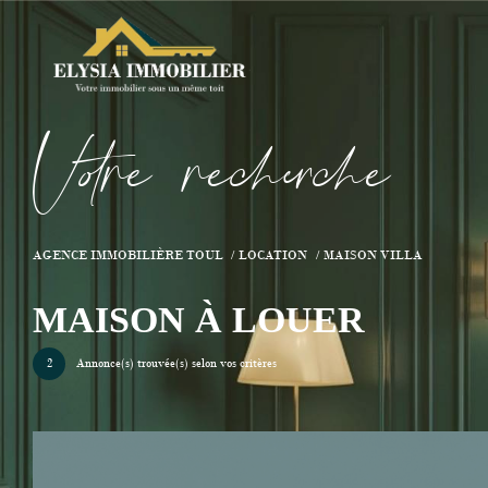
V
o
r
e
r
e
c
e
c
e
AGENCE IMMOBILIÈRE TOUL
LOCATION
MAISON VILLA
MAISON À LOUER
2
Annonce(s) trouvée(s) selon vos critères