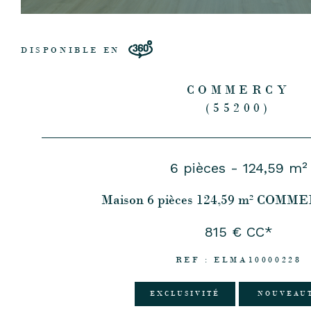
DISPONIBLE EN
COMMERCY
(55200)
6 pièces - 124,59 m²
Maison 6 pièces 124,59 m² COMM
815 €
CC*
REF : ELMA10000228
EXCLUSIVITÉ
NOUVEAU