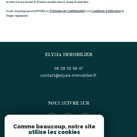
invitons à ne pas inscrire de Données sensibles dans le champ de saisie libre.
Ce site est protégé par reCAPTCHA, les
Politiques de Confidentialité
et es
Conditions d'utilisation
de
Google s'appliquent.
ELYSIA IMMOBILIER
06 29 32 56 47
contact@elysia-immobilier.fr
NOUS SUIVRE SUR
Comme beaucoup, notre site
utilise les cookies