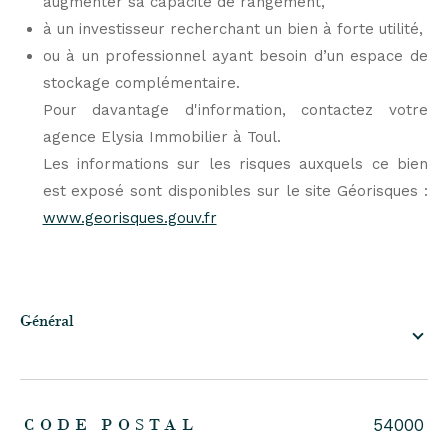
augmenter sa capacité de rangement,
à un investisseur recherchant un bien à forte utilité,
ou à un professionnel ayant besoin d’un espace de
stockage complémentaire.
Pour davantage d'information, contactez votre
agence Elysia Immobilier à Toul.
Les informations sur les risques auxquels ce bien
est exposé sont disponibles sur le site Géorisques :
www.georisques.gouv.fr
général
TRAD_ZEPHYR_Caracteristique
TRAD_ZEPHYR_Valeurs
CODE POSTAL
54000