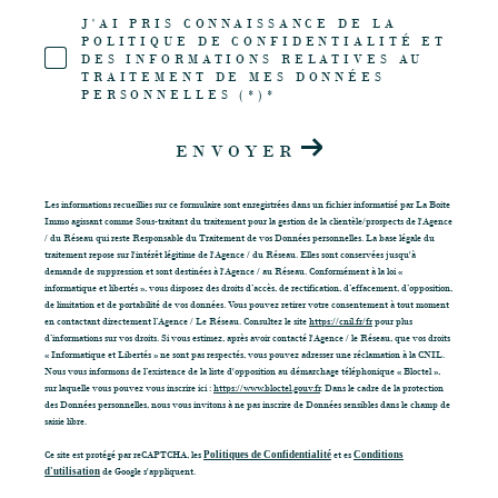
J'AI PRIS CONNAISSANCE DE LA
POLITIQUE DE CONFIDENTIALITÉ ET
DES INFORMATIONS RELATIVES AU
TRAITEMENT DE MES DONNÉES
PERSONNELLES (*)*
ENVOYER
Les informations recueillies sur ce formulaire sont enregistrées dans un fichier informatisé par La Boite
Immo agissant comme Sous-traitant du traitement pour la gestion de la clientèle/prospects de l'Agence
/ du Réseau qui reste Responsable du Traitement de vos Données personnelles. La base légale du
traitement repose sur l'intérêt légitime de l'Agence / du Réseau. Elles sont conservées jusqu'à
demande de suppression et sont destinées à l'Agence / au Réseau. Conformément à la loi «
informatique et libertés », vous disposez des droits d’accès, de rectification, d’effacement, d’opposition,
de limitation et de portabilité de vos données. Vous pouvez retirer votre consentement à tout moment
en contactant directement l’Agence / Le Réseau. Consultez le site
https://cnil.fr/fr
pour plus
d’informations sur vos droits. Si vous estimez, après avoir contacté l'Agence / le Réseau, que vos droits
« Informatique et Libertés » ne sont pas respectés, vous pouvez adresser une réclamation à la CNIL.
Nous vous informons de l’existence de la liste d'opposition au démarchage téléphonique « Bloctel »,
sur laquelle vous pouvez vous inscrire ici :
https://www.bloctel.gouv.fr
. Dans le cadre de la protection
des Données personnelles, nous vous invitons à ne pas inscrire de Données sensibles dans le champ de
saisie libre.
Ce site est protégé par reCAPTCHA, les
Politiques de Confidentialité
et es
Conditions
d'utilisation
de Google s'appliquent.