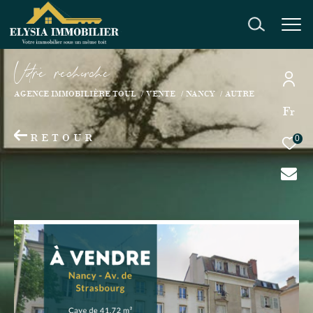
V
o
r
e
r
e
c
e
c
e
AGENCE IMMOBILIÈRE TOUL
VENTE
NANCY
AUTRE
Fr
RETOUR
0