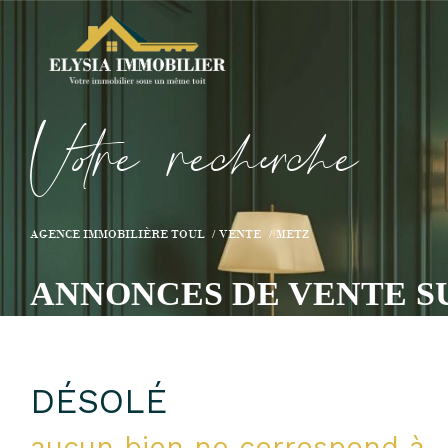
V
o
r
e
r
e
c
e
c
e
AGENCE IMMOBILIÈRE TOUL
VENTE
METZ
ANNONCES DE VENTE S
DÉSOLÉ
aucun bien ne correspond à