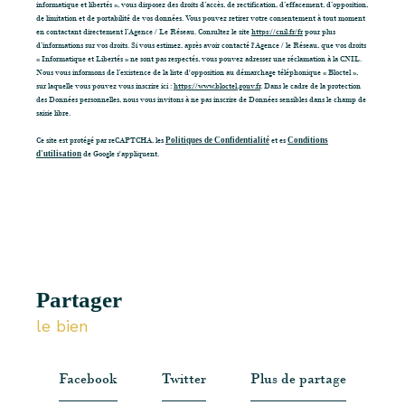
informatique et libertés », vous disposez des droits d’accès, de rectification, d’effacement, d’opposition,
de limitation et de portabilité de vos données. Vous pouvez retirer votre consentement à tout moment
en contactant directement l’Agence / Le Réseau. Consultez le site
https://cnil.fr/fr
pour plus
d’informations sur vos droits. Si vous estimez, après avoir contacté l'Agence / le Réseau, que vos droits
« Informatique et Libertés » ne sont pas respectés, vous pouvez adresser une réclamation à la CNIL.
Nous vous informons de l’existence de la liste d'opposition au démarchage téléphonique « Bloctel »,
sur laquelle vous pouvez vous inscrire ici :
https://www.bloctel.gouv.fr
. Dans le cadre de la protection
des Données personnelles, nous vous invitons à ne pas inscrire de Données sensibles dans le champ de
saisie libre.
Ce site est protégé par reCAPTCHA, les
Politiques de Confidentialité
et es
Conditions
d'utilisation
de Google s'appliquent.
partager
le bien
Facebook
Twitter
Plus de partage