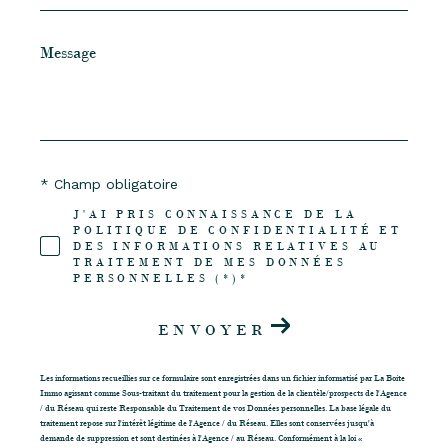
Message
*
* Champ obligatoire
J'AI PRIS CONNAISSANCE DE LA
POLITIQUE DE CONFIDENTIALITÉ ET
DES INFORMATIONS RELATIVES AU
TRAITEMENT DE MES DONNÉES
PERSONNELLES (*)*
ENVOYER
Les informations recueillies sur ce formulaire sont enregistrées dans un fichier informatisé par La Boite
Immo agissant comme Sous-traitant du traitement pour la gestion de la clientèle/prospects de l'Agence
/ du Réseau qui reste Responsable du Traitement de vos Données personnelles. La base légale du
traitement repose sur l'intérêt légitime de l'Agence / du Réseau. Elles sont conservées jusqu'à
demande de suppression et sont destinées à l'Agence / au Réseau. Conformément à la loi «