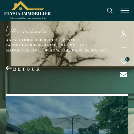
V
o
r
e
r
e
c
e
c
e
AGENCE IMMOBILIÈRE TOUL
VENTE
PAGNEY DERRIERE BARINE
MAISON
T6
Fr
MAISON 6 PIECES 153 M PAGNEY DERRIERE BARINE 54200
0
RETOUR