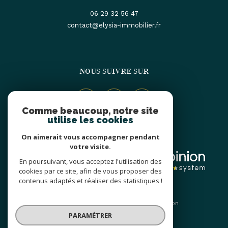
06 29 32 56 47
contact@elysia-immobilier.fr
NOUS SUIVRE SUR
Comme beaucoup, notre site
utilise les cookies
On aimerait vous accompagner pendant
ADHÉRENTS
votre visite.
En poursuivant, vous acceptez l'utilisation des
cookies par ce site, afin de vous proposer des
contenus adaptés et réaliser des statistiques !
© 2026 | Tous droits réservés | Traduction
powered by Google |
PARAMÉTRER
Nos honoraires
Plan du site