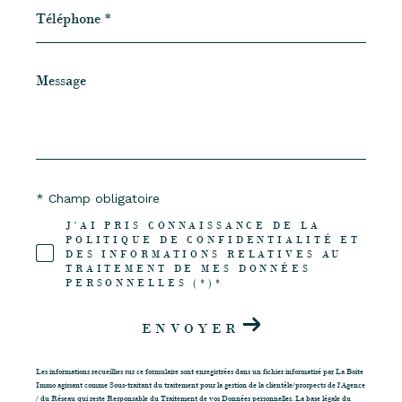
Téléphone
*
Message
*
* Champ obligatoire
J'AI PRIS CONNAISSANCE DE LA
POLITIQUE DE CONFIDENTIALITÉ ET
DES INFORMATIONS RELATIVES AU
TRAITEMENT DE MES DONNÉES
PERSONNELLES (*)*
ENVOYER
Les informations recueillies sur ce formulaire sont enregistrées dans un fichier informatisé par La Boite
Immo agissant comme Sous-traitant du traitement pour la gestion de la clientèle/prospects de l'Agence
/ du Réseau qui reste Responsable du Traitement de vos Données personnelles. La base légale du