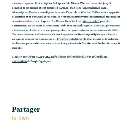
traitement repose sur l'intérêt légitime de l'Agence / du Réseau. Elles sont conservées jusqu'à
demande de suppression et sont destinées à l'Agence / au Réseau. Conformément à la loi «
informatique et libertés », vous disposez des droits d’accès, de rectification, d’effacement, d’opposition,
de limitation et de portabilité de vos données. Vous pouvez retirer votre consentement à tout moment
en contactant directement l’Agence / Le Réseau. Consultez le site
https://cnil.fr/fr
pour plus
d’informations sur vos droits. Si vous estimez, après avoir contacté l'Agence / le Réseau, que vos droits
« Informatique et Libertés » ne sont pas respectés, vous pouvez adresser une réclamation à la CNIL.
Nous vous informons de l’existence de la liste d'opposition au démarchage téléphonique « Bloctel »,
sur laquelle vous pouvez vous inscrire ici :
https://www.bloctel.gouv.fr
. Dans le cadre de la protection
des Données personnelles, nous vous invitons à ne pas inscrire de Données sensibles dans le champ de
saisie libre.
Ce site est protégé par reCAPTCHA, les
Politiques de Confidentialité
et es
Conditions
d'utilisation
de Google s'appliquent.
partager
le bien