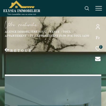
V
o
r
e
r
e
c
e
c
e
AGENCE IMMOBILIÈRE TOUL
VENTE
TOUL
APPARTEMENT
T4
APPARTEMENT F4 99 29 M TOUL 54200
Fr
0
RETOUR