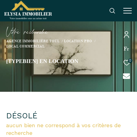
V
o
r
e
r
e
c
e
c
e
AGENCE IMMOBILIÈRE TOUL
LOCATION PRO
LOCAL COMMERCIAL
Fr
[TYPEBIEN] EN LOCATION
0
DÉSOLÉ
aucun bien ne correspond à vos critères de
recherche