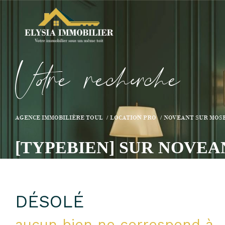
V
o
r
e
r
e
c
e
c
e
AGENCE IMMOBILIÈRE TOUL
LOCATION PRO
NOVEANT SUR MOS
[TYPEBIEN] SUR NOVE
DÉSOLÉ
aucun bien ne correspond à